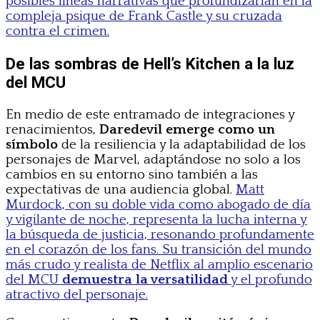
posibles líneas narrativas que profundizarían en la
compleja psique de Frank Castle y su cruzada
contra el crimen.
De las sombras de Hell’s Kitchen a la luz
del MCU
En medio de este entramado de integraciones y
renacimientos,
Daredevil emerge como un
símbolo
de la resiliencia y la adaptabilidad de los
personajes de Marvel, adaptándose no solo a los
cambios en su entorno sino también a las
expectativas de una audiencia global.
Matt
Murdock, con su doble vida como abogado de día
y vigilante de noche, representa la lucha interna y
la búsqueda de justicia, resonando profundamente
en el corazón de los fans. Su transición del mundo
más crudo y realista de Netflix al amplio escenario
del MCU
demuestra la versatilidad
y el profundo
atractivo del personaje.