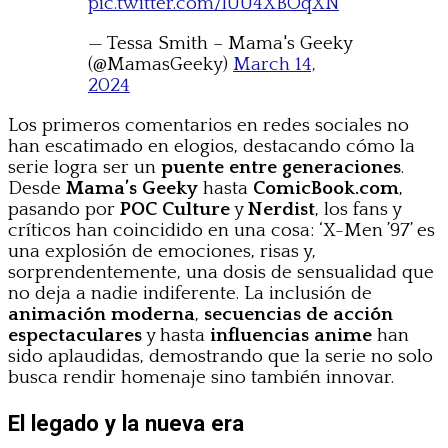
pic.twitter.com/lUU4XBOqXN
— Tessa Smith – Mama's Geeky
(@MamasGeeky)
March 14,
2024
Los primeros comentarios en redes sociales no
han escatimado en elogios, destacando cómo la
serie logra ser un
puente entre generaciones
.
Desde
Mama’s Geeky
hasta
ComicBook.com
,
pasando por
POC Culture
y
Nerdist
, los fans y
críticos han coincidido en una cosa: ‘X-Men ’97’ es
una explosión de emociones, risas y,
sorprendentemente, una dosis de sensualidad que
no deja a nadie indiferente. La inclusión de
animación moderna
,
secuencias de acción
espectaculares
y hasta
influencias anime
han
sido aplaudidas, demostrando que la serie no solo
busca rendir homenaje sino también innovar.
El legado y la nueva era