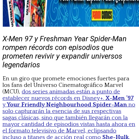
X-Men 97 y Freshman Year Spider-Man
rompen récords con episodios que
prometen revivir y expandir universos
legendarios
En un giro que promete emociones fuertes para
los fans del Universo Cinematográfico Marvel
(MCU),
dos series animadas están a punto de
establecer nuevos récords en Disney+.
X-Men ’97
y
Your Friendly Neighbourhood Spider-Man
no
solo capturarán la esencia de sus respectivas
sagas clásicas, sino que también llegarán con la
mayor cantidad de episodios vistas hasta ahora en
el formato televisivo de Marvel, eclipsando
incluso a titanes de acción real como
She-Hulk
.