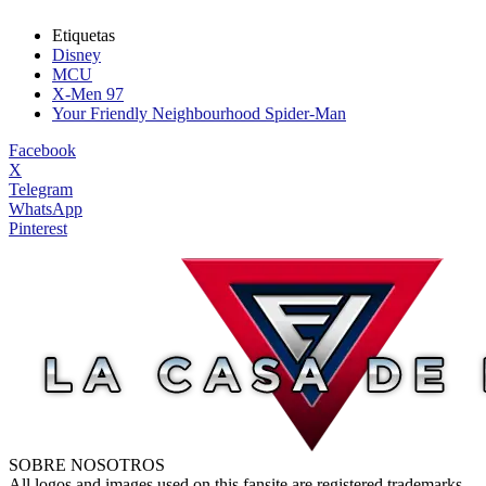
Etiquetas
Disney
MCU
X-Men 97
Your Friendly Neighbourhood Spider-Man
Facebook
X
Telegram
WhatsApp
Pinterest
SOBRE NOSOTROS
All logos and images used on this fansite are registered trademarks