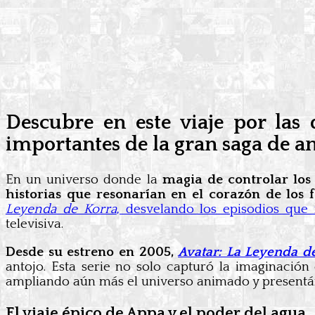
Descubre en este viaje por las 
importantes de la gran saga de 
En un universo donde la
magia de controlar los 
historias que resonarían en el corazón de los 
Leyenda de Korra
, desvelando los episodios que 
televisiva.
Desde su estreno en 2005,
Avatar: La Leyenda d
antojo. Esta serie no solo capturó la imaginació
ampliando aún más el universo animado y presentá
El viaje épico de Appa y el poder del agua