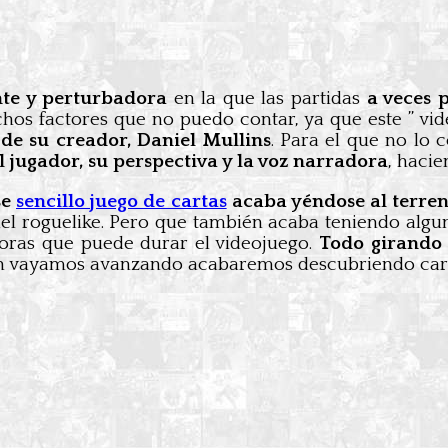
nte y perturbadora
en la que las partidas
a veces 
s factores que no puedo contar, ya que este ” vide
de su creador, Daniel Mullins
. Para el que no lo 
jugador, su perspectiva y la voz narradora
, haci
se
sencillo juego de cartas
acaba yéndose al terren
el roguelike. Pero que también acaba teniendo algu
horas que puede durar el videojuego.
Todo girando 
n vayamos avanzando acabaremos descubriendo car