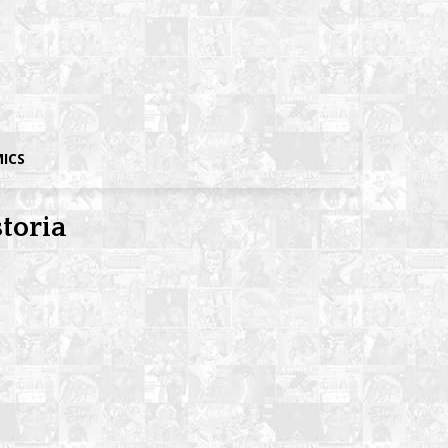
MICS
storia