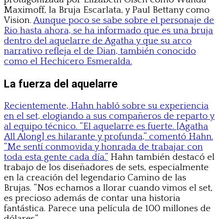
Maximoff, la Bruja Escarlata, y Paul Bettany como
Vision.
Aunque poco se sabe sobre el personaje de
Rio hasta ahora, se ha informado que es una bruja
dentro del aquelarre de Agatha y que su arco
narrativo refleja el de Dian, también conocido
como el Hechicero Esmeralda.
La fuerza del aquelarre
Recientemente, Hahn habló sobre su experiencia
en el set, elogiando a sus compañeros de reparto y
al equipo técnico. “El aquelarre es fuerte. [Agatha
All Along] es hilarante y profunda,” comentó Hahn.
“Me sentí conmovida y honrada de trabajar con
toda esta gente cada día.”
Hahn también destacó el
trabajo de los diseñadores de sets, especialmente
en la creación del legendario Camino de las
Brujas. “Nos echamos a llorar cuando vimos el set,
es precioso además de contar una historia
fantástica. Parece una película de 100 millones de
dólares.”