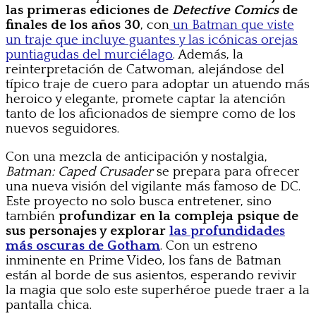
las primeras ediciones de
Detective Comics
de
finales de los años 30
, con
un Batman que viste
un traje que incluye guantes y las icónicas orejas
puntiagudas del murciélago
. Además, la
reinterpretación de Catwoman, alejándose del
típico traje de cuero para adoptar un atuendo más
heroico y elegante, promete captar la atención
tanto de los aficionados de siempre como de los
nuevos seguidores.
Con una mezcla de anticipación y nostalgia,
Batman: Caped Crusader
se prepara para ofrecer
una nueva visión del vigilante más famoso de DC.
Este proyecto no solo busca entretener, sino
también
profundizar en la compleja psique de
sus personajes y explorar
las profundidades
más oscuras de Gotham
. Con un estreno
inminente en Prime Video, los fans de Batman
están al borde de sus asientos, esperando revivir
la magia que solo este superhéroe puede traer a la
pantalla chica.