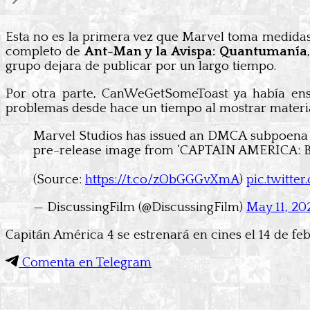
Esta no es la primera vez que Marvel toma medidas 
completo de
Ant-Man y la Avispa: Quantumanía
grupo dejara de publicar por un largo tiempo.
Por otra parte, CanWeGetSomeToast ya había en
problemas desde hace un tiempo al mostrar materia
Marvel Studios has issued an DMCA subpoena to
pre-release image from ‘CAPTAIN AMERICA
(Source:
https://t.co/zObGGGvXmA
)
pic.twitt
— DiscussingFilm (@DiscussingFilm)
May 11, 20
Capitán América 4 se estrenará en cines el 14 de fe
Comenta en Telegram