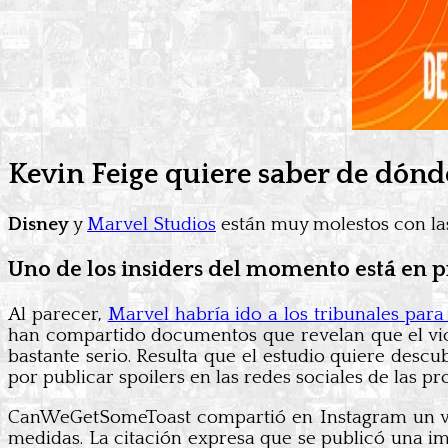
Kevin Feige quiere saber de dónde
Disney
y
Marvel Studios
están muy molestos con las
Uno de los insiders del momento está en 
Al parecer,
Marvel habría ido a los tribunales par
han compartido documentos que revelan que el vic
bastante serio. Resulta que el estudio quiere descu
por publicar spoilers en las redes sociales de las 
CanWeGetSomeToast compartió en Instagram un vi
medidas. La citación expresa que se publicó una ima