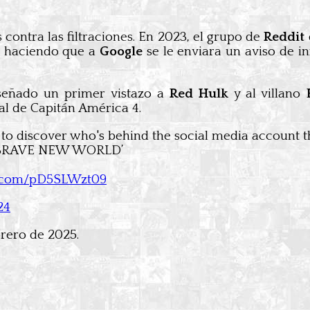
contra las filtraciones. En 2023, el grupo de
Reddit
, haciendo que a
Google
se le enviara un aviso de i
señado un primer vistazo a
Red Hulk
y al villano
l de Capitán América 4.
 discover who's behind the social media account th
: BRAVE NEW WORLD’
er.com/pD5SLWzt09
24
brero de 2025.