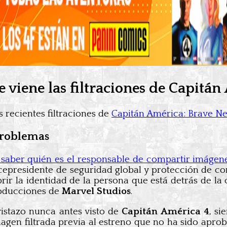
 viene las filtraciones de Capitán
 recientes filtraciones de
Capitán América: Brave N
problemas
a saber quién es el responsable de compartir imágen
epresidente de seguridad global y protección de c
brir la identidad de la persona que está detrás de la
producciones de
Marvel Studios
.
stazo nunca antes visto de
Capitán América 4
, s
gen filtrada previa al estreno que no ha sido aprob