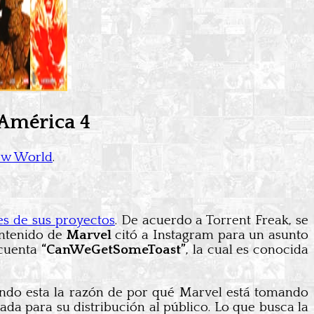
 América 4
ew World
.
es de sus proyectos
. De acuerdo a Torrent Freak, se
ontenido de
Marvel
citó a Instagram para un asunto
 cuenta
“CanWeGetSomeToast”
, la cual es conocida
iendo esta la razón de por qué Marvel está tomando
ada para su distribución al público. Lo que busca la