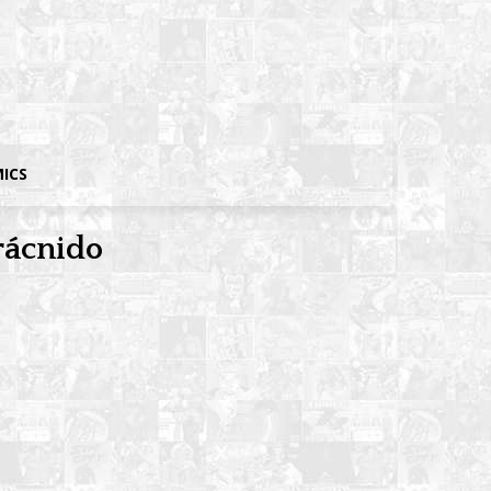
MICS
rácnido