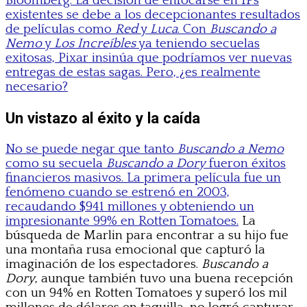
Bloomberg. La decisión de enfocarse en IPs
existentes se debe a los decepcionantes resultados
de películas como
Red
y
Luca
. Con
Buscando a
Nemo
y
Los Increíbles
ya teniendo secuelas
exitosas, Pixar insinúa que podríamos ver nuevas
entregas de estas sagas. Pero, ¿es realmente
necesario?
Un vistazo al éxito y la caída
No se puede negar que tanto
Buscando a Nemo
como su secuela
Buscando a Dory
fueron éxitos
financieros masivos. La primera película fue un
fenómeno cuando se estrenó en 2003,
recaudando $941 millones y obteniendo un
impresionante 99% en Rotten Tomatoes.
La
búsqueda de Marlin para encontrar a su hijo fue
una montaña rusa emocional que capturó la
imaginación de los espectadores.
Buscando a
Dory
, aunque también tuvo una buena recepción
con un 94% en Rotten Tomatoes y superó los mil