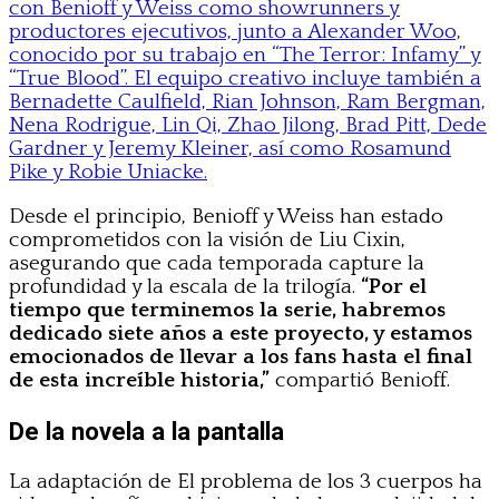
con Benioff y Weiss como showrunners y
productores ejecutivos, junto a Alexander Woo,
conocido por su trabajo en “The Terror: Infamy” y
“True Blood”. El equipo creativo incluye también a
Bernadette Caulfield, Rian Johnson, Ram Bergman,
Nena Rodrigue, Lin Qi, Zhao Jilong, Brad Pitt, Dede
Gardner y Jeremy Kleiner, así como Rosamund
Pike y Robie Uniacke.
Desde el principio, Benioff y Weiss han estado
comprometidos con la visión de Liu Cixin,
asegurando que cada temporada capture la
profundidad y la escala de la trilogía.
“Por el
tiempo que terminemos la serie, habremos
dedicado siete años a este proyecto, y estamos
emocionados de llevar a los fans hasta el final
de esta increíble historia,”
compartió Benioff.
De la novela a la pantalla
La adaptación de El problema de los 3 cuerpos ha