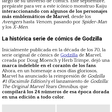
largo de su universo de cómics. Este septiembre,
prepárate para ver a este icónico monstruo Kaiju
interaccionando con algunos de los personajes
más emblemáticos de Marvel
, desde los
Avengers
hasta
Venom
, pasando por
Spider-Man
y los
X-Men
.
La histórica serie de cómics de Godzilla
Inicialmente publicada en la década de los 70, la
serie original de cómics de
Godzilla
de Marvel,
creada por Doug Moench y Herb Trimpe, dejó una
marca indeleble en el corazón de los fans
.
Ahora, en un homenaje a esos días gloriosos,
Marvel ha anunciado la reimpresión de
Godzilla
#1 (Facsimile Edition)
y el lanzamiento de
Godzilla:
The Original Marvel Years Omnibus
, que
compilará los 24 números de esa época dorada
en una edición a todo color
.