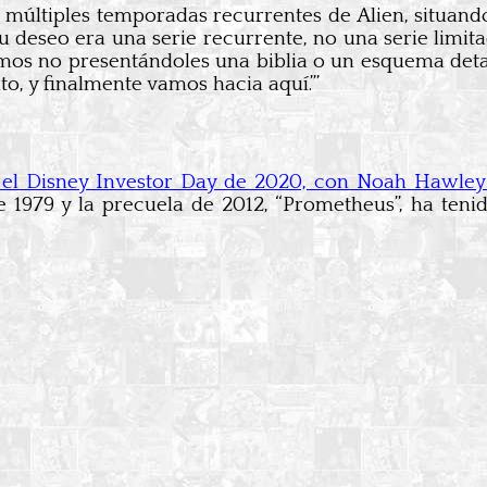
últiples temporadas recurrentes de Alien, situando l
 su deseo era una serie recurrente, no una serie lim
mos no presentándoles una biblia o un esquema detall
o, y finalmente vamos hacia aquí.’”
nte el Disney Investor Day de 2020, con Noah Hawl
de 1979 y la precuela de 2012, “Prometheus”, ha ten