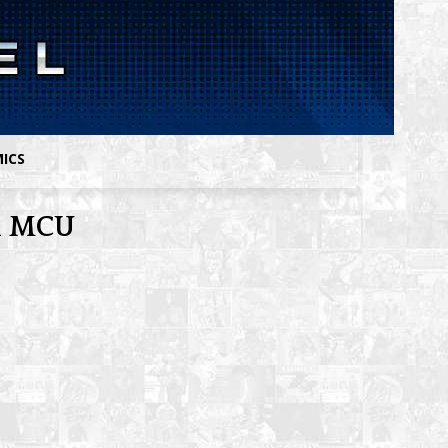
MICS
el MCU