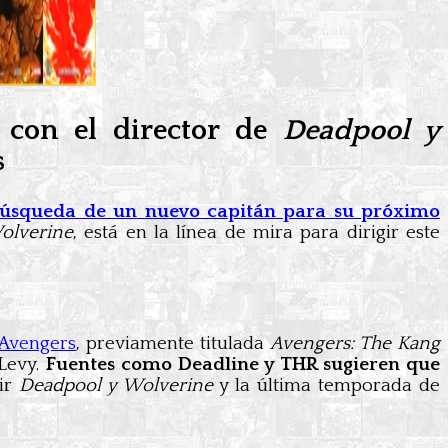
 con el director de
Deadpool y
s
 búsqueda de un nuevo capitán para su próximo
olverine
, está en la línea de mira para dirigir este
 Avengers
, previamente titulada
Avengers: The Kang
 Levy.
Fuentes como Deadline y THR sugieren que
uir
Deadpool y Wolverine
y la última temporada de