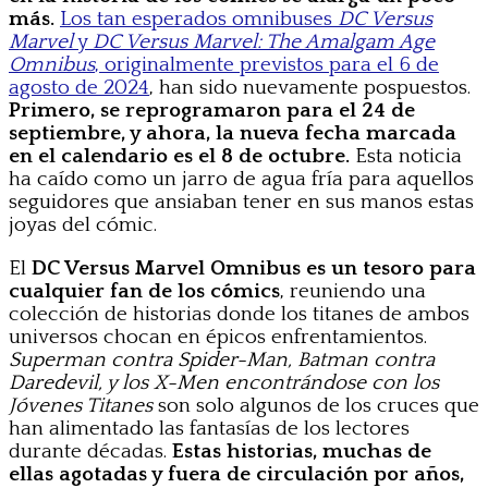
más.
Los tan esperados omnibuses
DC Versus
Marvel
y
DC Versus Marvel: The Amalgam Age
Omnibus
, originalmente previstos para el 6 de
agosto de 2024
, han sido nuevamente pospuestos.
Primero, se reprogramaron para el 24 de
septiembre, y ahora, la nueva fecha marcada
en el calendario es el 8 de octubre.
Esta noticia
ha caído como un jarro de agua fría para aquellos
seguidores que ansiaban tener en sus manos estas
joyas del cómic.
El
DC Versus Marvel Omnibus es un tesoro para
cualquier fan de los cómics
, reuniendo una
colección de historias donde los titanes de ambos
universos chocan en épicos enfrentamientos.
Superman contra Spider-Man, Batman contra
Daredevil, y los X-Men encontrándose con los
Jóvenes Titanes
son solo algunos de los cruces que
han alimentado las fantasías de los lectores
durante décadas.
Estas historias, muchas de
ellas agotadas y fuera de circulación por años,