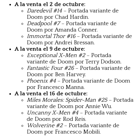
A la venta el 2 de octubre:
Daredevil #14
– Portada variante de
Doom por Chad Hardin.
Deadpool #7
– Portada variante de
Doom por Amanda Conner.
Immortal Thor #16
– Portada variante de
Doom por Andrei Bressan.
A la venta el 9 de octubre:
Exceptional X-Men #2
– Portada
variante de Doom por Terry Dodson.
Fantastic Four #26
– Portada variante de
Doom por Ben Harvey.
Phoenix #4
– Portada variante de Doom
por Francesco Manna.
A la venta el 16 de octubre:
Miles Morales: Spider-Man #25
– Portada
variante de Doom por Annie Wu.
Uncanny X-Men #4
– Portada variante
de Doom por Rod Reis.
Wolverine #2
– Portada variante de
Doom por Francesco Mobili.