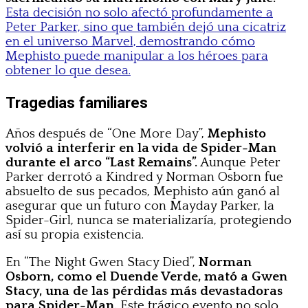
Esta decisión no solo afectó profundamente a
Peter Parker, sino que también dejó una cicatriz
en el universo Marvel, demostrando cómo
Mephisto puede manipular a los héroes para
obtener lo que desea.
Tragedias familiares
Años después de “One More Day”,
Mephisto
volvió a interferir en la vida de Spider-Man
durante el arco “Last Remains”.
Aunque Peter
Parker derrotó a Kindred y Norman Osborn fue
absuelto de sus pecados, Mephisto aún ganó al
asegurar que un futuro con Mayday Parker, la
Spider-Girl, nunca se materializaría, protegiendo
así su propia existencia.
En “The Night Gwen Stacy Died”,
Norman
Osborn, como el Duende Verde, mató a Gwen
Stacy, una de las pérdidas más devastadoras
para Spider-Man.
Este trágico evento no solo