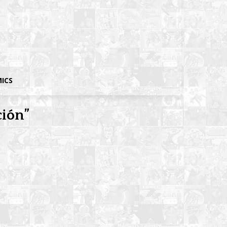
MICS
ción”