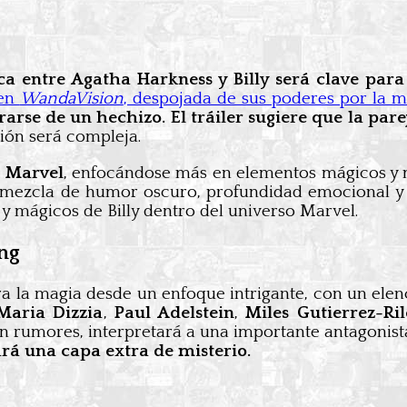
a entre Agatha Harkness y Billy será clave para e
 en
WandaVision
, despojada de sus poderes por la
rse de un hechizo. El tráiler sugiere que la pareja
ción será compleja.
o Marvel
, enfocándose más en elementos mágicos y mí
a mezcla de humor oscuro, profundidad emocional y
 y mágicos de Billy dentro del universo Marvel.
ng
a la magia desde un enfoque intrigante, con un ele
Maria Dizzia
,
Paul Adelstein
,
Miles Gutierrez-Ril
ún rumores, interpretará a una importante antagonist
rá una capa extra de misterio.