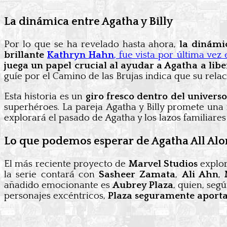
La dinámica entre Agatha y Billy
Por lo que se ha revelado hasta ahora,
la dinámic
brillante
Kathryn Hahn
, fue vista por última vez
juega un papel crucial al ayudar a Agatha a libera
guíe por el Camino de las Brujas indica que su rela
Esta historia es un
giro fresco dentro del univers
superhéroes. La pareja Agatha y Billy promete un
explorará el pasado de Agatha y los lazos familiares
Lo que podemos esperar de Agatha All Alo
El más reciente proyecto de
Marvel Studios
explor
la serie contará con
Sasheer Zamata
,
Ali Ahn
,
añadido emocionante es
Aubrey Plaza
, quien, seg
personajes excéntricos,
Plaza seguramente aporta