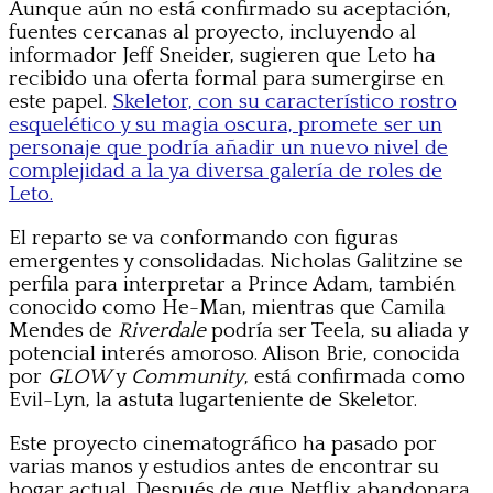
Aunque aún no está confirmado su aceptación,
fuentes cercanas al proyecto, incluyendo al
informador Jeff Sneider, sugieren que Leto ha
recibido una oferta formal para sumergirse en
este papel.
Skeletor, con su característico rostro
esquelético y su magia oscura, promete ser un
personaje que podría añadir un nuevo nivel de
complejidad a la ya diversa galería de roles de
Leto.
El reparto se va conformando con figuras
emergentes y consolidadas. Nicholas Galitzine se
perfila para interpretar a Prince Adam, también
conocido como He-Man, mientras que Camila
Mendes de
Riverdale
podría ser Teela, su aliada y
potencial interés amoroso. Alison Brie, conocida
por
GLOW
y
Community
, está confirmada como
Evil-Lyn, la astuta lugarteniente de Skeletor.
Este proyecto cinematográfico ha pasado por
varias manos y estudios antes de encontrar su
hogar actual. Después de que Netflix abandonara