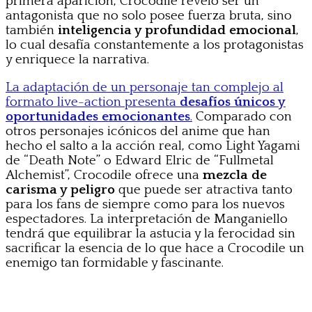
primera aparición, Crocodile reveló ser un
antagonista que no solo posee fuerza bruta, sino
también
inteligencia y profundidad emocional
,
lo cual desafía constantemente a los protagonistas
y enriquece la narrativa.
La adaptación de un personaje tan complejo al
formato live-action presenta
desafíos únicos y
oportunidades emocionantes
.
Comparado con
otros personajes icónicos del anime que han
hecho el salto a la acción real, como Light Yagami
de “Death Note” o Edward Elric de “Fullmetal
Alchemist”, Crocodile ofrece una
mezcla de
carisma y peligro
que puede ser atractiva tanto
para los fans de siempre como para los nuevos
espectadores. La interpretación de Manganiello
tendrá que equilibrar la astucia y la ferocidad sin
sacrificar la esencia de lo que hace a Crocodile un
enemigo tan formidable y fascinante.