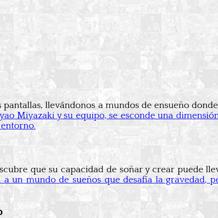
s pantallas, llevándonos a mundos de ensueño donde 
ao Miyazaki y su equipo, se esconde una dimensión
 entorno.
escubre que su capacidad de soñar y crear puede llev
a a un mundo de sueños que desafía la gravedad, per
o