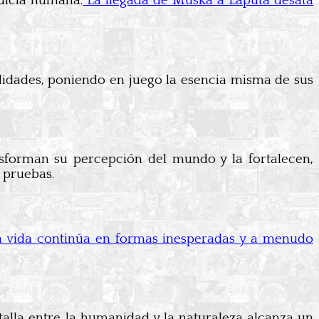
odicia humana.
La llegada de Muska a Laputa desata
alidades, poniendo en juego la esencia misma de sus
ansforman su percepción del mundo y la fortalecen,
 pruebas.
a vida continúa en formas inesperadas y a menudo
alla entre la humanidad y la naturaleza alcanza un