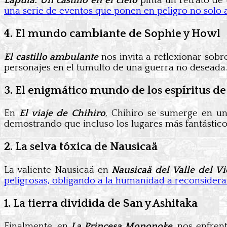
Laputa: Un castillo en el cielo
pinta un retrato de
una serie de eventos que ponen en peligro no solo a
4. El mundo cambiante de Sophie y Howl
El castillo ambulante
nos invita a reflexionar sobr
personajes en el tumulto de una guerra no deseada.
3. El enigmático mundo de los espíritus de
En
El viaje de Chihiro
, Chihiro se sumerge en un
demostrando que incluso los lugares más fantástico
2. La selva tóxica de Nausicaä
La valiente Nausicaä en
Nausicaä del Valle del Vi
peligrosas, obligando a la humanidad a reconsiderar
1. La tierra dividida de San y Ashitaka
Finalmente, en
La Princesa Mononoke
, nos enfren