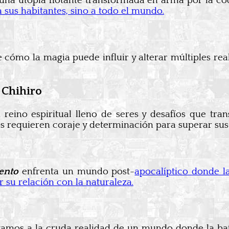
 una utopía flotante transformada en arma por la c
 sus habitantes, sino a todo el mundo.
e cómo la magia puede influir y alterar múltiples re
 Chihiro
 reino espiritual lleno de seres y desafíos que tr
s requieren coraje y determinación para superar sus
ento
enfrenta un mundo post-
apocalíptico donde l
 su relación con la naturaleza.
tamos a la cruda realidad de un mundo donde la bat