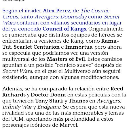
Según el insider
Alex Perez
, de
The Cosmic
Circus
, tanto
Avengers: Doomsday
como
Secret
Wars
contarán con villanos secundarios en lugar
del ya conocido
Council of Kangs
.
Originalmente,
se rumoreaba que distintos equipos de héroes se
enfrentarían a versiones de Kang, como
Rama-
Tut
,
Scarlet Centurion
e
Immortus
, pero ahora
se especula que podríamos ver una versión
multiversal de los
Masters of Evil
. Estos cambios
apuntan a un posible “reinicio suave” después de
Secret Wars
, en el que el Multiverso aún seguirá
existiendo, aunque con algunas modificaciones.
Además, se ha comparado la relación entre
Reed
Richards
y
Doctor Doom
en estas películas con la
que tuvieron
Tony Stark
y
Thanos
en
Avengers:
Infinity War
y
Endgame
. Se espera que esta nueva
rivalidad sea una de las más memorables y tensas
del UCM, aportando más profundidad a estos
personajes icónicos de Marvel.