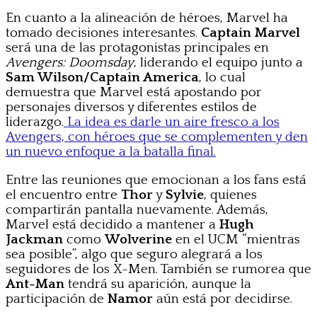
En cuanto a la alineación de héroes, Marvel ha
tomado decisiones interesantes.
Captain Marvel
será una de las protagonistas principales en
Avengers: Doomsday
, liderando el equipo junto a
Sam Wilson/Captain America
, lo cual
demuestra que Marvel está apostando por
personajes diversos y diferentes estilos de
liderazgo.
La idea es darle un aire fresco a los
Avengers, con héroes que se complementen y den
un nuevo enfoque a la batalla final.
Entre las reuniones que emocionan a los fans está
el encuentro entre
Thor
y
Sylvie
, quienes
compartirán pantalla nuevamente. Además,
Marvel está decidido a mantener a
Hugh
Jackman
como
Wolverine
en el UCM “mientras
sea posible”, algo que seguro alegrará a los
seguidores de los X-Men. También se rumorea que
Ant-Man
tendrá su aparición, aunque la
participación de
Namor
aún está por decidirse.