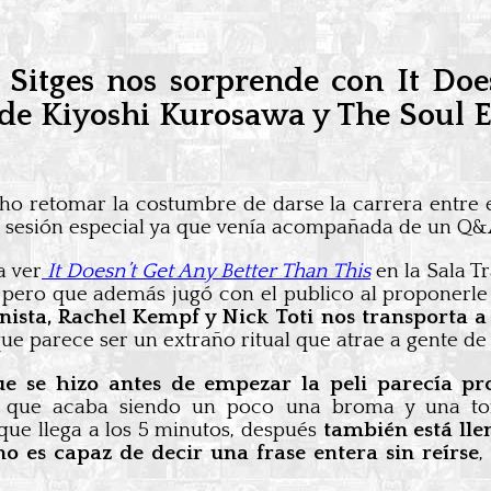
e Sitges nos sorprende con It Doe
 de Kiyoshi Kurosawa y The Soul E
o retomar la costumbre de darse la carrera entre e
na sesión especial ya que venía acompañada de un Q&
a ver
It Doesn’t Get Any Better Than This
en la Sala 
a, pero que además jugó con el publico al proponerle
nista, Rachel Kempf y Nick Toti nos transporta a
que parece ser un extraño ritual que atrae a gente de 
ue se hizo antes de empezar la peli parecía pr
que acaba siendo un poco una broma y una toma
 que llega a los 5 minutos, después
también está llen
no es capaz de decir una frase entera sin reírse
,