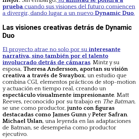
mejor.
Sin embargo,
su
amistad se pondrá a
prueba
cuando sus visiones del futuro comiencen
a divergir, dando lugar a un nuevo
Dynamic Duo
.
Las visiones creativas detrás de Dynamic
Duo
El proyecto atrae no solo por su
interesante
narrativa, sino también por el talento
involucrado detrás de cámaras
. Mintz y su
esposa,
Theresa Andersson, aportan su visión
creativa a través de Swaybox
, un estudio que
combina CGI, elementos prácticos de stop-motion
y actuación en tiempo real, creando un
espectáculo visualmente impresionante
. Matt
Reeves, reconocido por su trabajo en
The Batman
,
se une como productor,
junto con figuras
destacadas como James Gunn
y
Peter Safran
.
Michael Uslan
, una leyenda en las adaptaciones
de Batman, se desempeña como productor
ejecutivo.