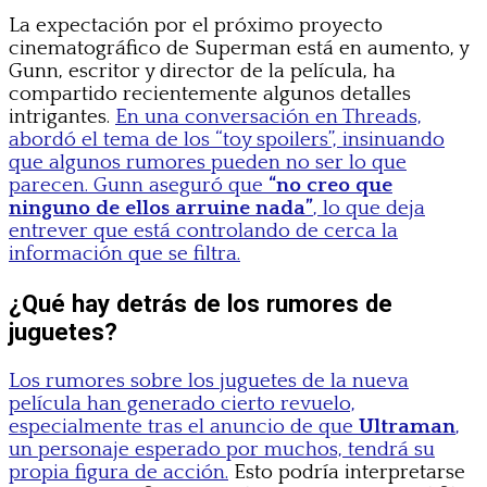
La expectación por el próximo proyecto
cinematográfico de Superman está en aumento, y
Gunn, escritor y director de la película, ha
compartido recientemente algunos detalles
intrigantes.
En una conversación en Threads,
abordó el tema de los “toy spoilers”, insinuando
que algunos rumores pueden no ser lo que
parecen. Gunn aseguró que
“no creo que
ninguno de ellos arruine nada”
, lo que deja
entrever que está controlando de cerca la
información que se filtra.
¿Qué hay detrás de los rumores de
juguetes?
Los rumores sobre los juguetes de la nueva
película han generado cierto revuelo,
especialmente tras el anuncio de que
Ultraman
,
un personaje esperado por muchos, tendrá su
propia figura de acción.
Esto podría interpretarse