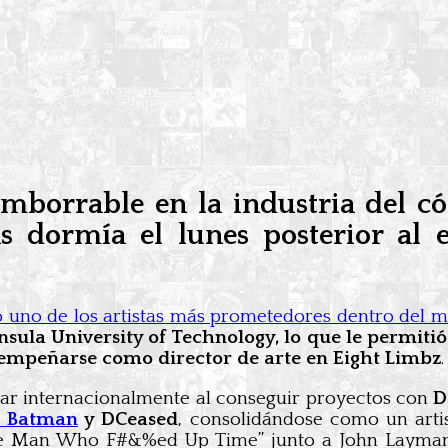
imborrable en la industria del 
s dormía el lunes posterior al e
 uno de los artistas más prometedores dentro del 
sula University of Technology, lo que le permiti
empeñarse como director de arte en Eight Limbz
.
lar internacionalmente al conseguir proyectos con
D
o Batman
y DCeased
, consolidándose como un artis
The Man Who F#&%ed Up Time” junto a John Layman