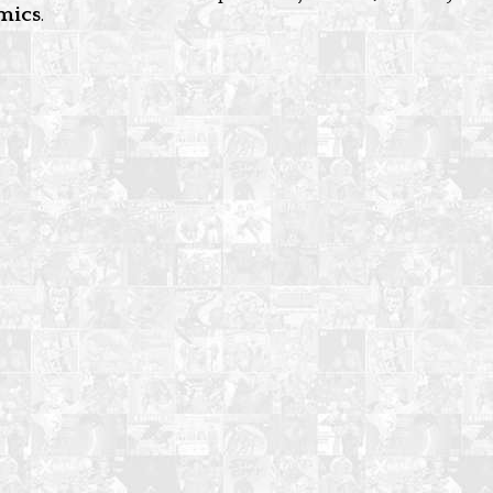
mics
.