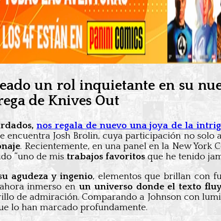
ado un rol inquietante en su nue
trega de Knives Out
ardados,
nos regala de nuevo una joya de la intri
se encuentra Josh Brolin, cuya participación no solo
onaje
. Recientemente, en una panel en la New York C
sido “uno de mis
trabajos favoritos
que he tenido jam
su agudeza y ingenio
, elementos que brillan con f
a ahora inmerso en
un universo donde el texto fluy
 brillo de admiración. Comparando a Johnson con lum
ue lo han marcado profundamente.