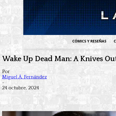
CÓMICS Y RESEÑAS
C
Wake Up Dead Man: A Knives Out M
Por
Miguel Á. Fernández
-
24 octubre, 2024