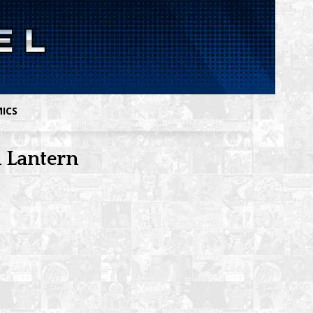
MICS
n Lantern