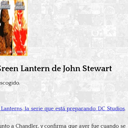
 Green Lantern de John Stewart
escogido.
 Lanterns, la serie que está preparando DC Studios
.
junto a Chandler, y confirma que ayer fue cuando se