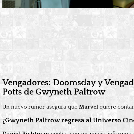
Vengadores: Doomsday y Vengador
Potts de Gwyneth Paltrow
Un nuevo rumor asegura que
Marvel
quiere conta
¿Gwyneth Paltrow regresa al Universo Ci
Daniel Richtman
vuelve con un nuevo informe r