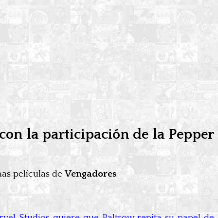
on la participación de la Pepper
as películas de
Vengadores
.
vel Studios quiere que Paltrow repita su papel de