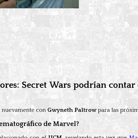
es: Secret Wars podrían contar c
r nuevamente con
Gwyneth Paltrow
para las próxim
nematográfico de Marvel?
elacionado con el
UCM
, revelando esta vez que
Mar