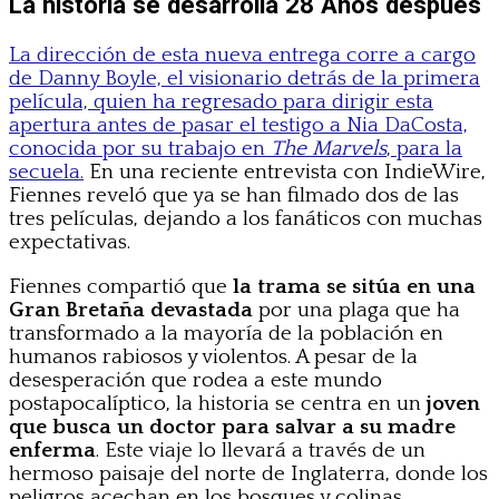
La historia se desarrolla 28 Años después
La dirección de esta nueva entrega corre a cargo
de Danny Boyle, el visionario detrás de la primera
película, quien ha regresado para dirigir esta
apertura antes de pasar el testigo a Nia DaCosta,
conocida por su trabajo en
The Marvels
, para la
secuela.
En una reciente entrevista con IndieWire,
Fiennes reveló que ya se han filmado dos de las
tres películas, dejando a los fanáticos con muchas
expectativas.
Fiennes compartió que
la trama se sitúa en una
Gran Bretaña devastada
por una plaga que ha
transformado a la mayoría de la población en
humanos rabiosos y violentos. A pesar de la
desesperación que rodea a este mundo
postapocalíptico, la historia se centra en un
joven
que busca un doctor para salvar a su madre
enferma
. Este viaje lo llevará a través de un
hermoso paisaje del norte de Inglaterra, donde los
peligros acechan en los bosques y colinas.