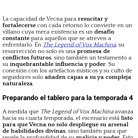
La capacidad de Vecna para
resucitar y
fortalecerse
con cada retorno lo convierte en un
villano cuya mera existencia es un
desafío
constante
para aquellos que se atreven a
enfrentarlo. En
The Legend of Vox Machina
, su
resurrección no solo es una
promesa de
conflictos futuros
, sino también un testamento a
su
inquebrantable influencia y poder
. Su
conexión con los artefactos místicos y su culto de
seguidores solo
añaden capas a su ya compleja
naturaleza
.
Preparando el tablero para la temporada 4
A medida que
The Legend of Vox Machina
avanza
hacia su cuarta temporada, el escenario está
listo
para que Vecna no solo despliegue su arsenal
de habilidades divinas
, sino también para que
revele la profundidad de su
malicia y poder
. Esto