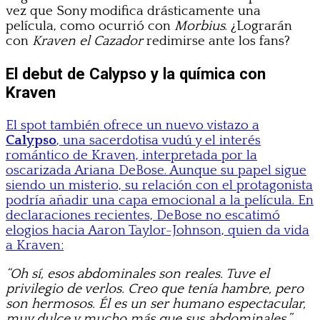
vez que Sony modifica drásticamente una
película, como ocurrió con
Morbius
. ¿Lograrán
con
Kraven el Cazador
redimirse ante los fans?
El debut de Calypso y la química con
Kraven
El spot también ofrece un nuevo vistazo a
Calypso
, una sacerdotisa vudú y el interés
romántico de Kraven, interpretada por la
oscarizada Ariana DeBose. Aunque su papel sigue
siendo un misterio, su relación con el protagonista
podría añadir una capa emocional a la película. En
declaraciones recientes, DeBose no escatimó
elogios hacia Aaron Taylor-Johnson, quien da vida
a Kraven:
“Oh sí, esos abdominales son reales. Tuve el
privilegio de verlos. Creo que tenía hambre, pero
son hermosos. Él es un ser humano espectacular,
muy dulce y mucho más que sus abdominales.”