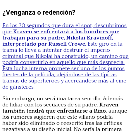
¿Venganza o redención?
En los 30 segundos que dura el spot, descubrimos
que
Kraven se enfrentará a los hombres que
trabajan para su padre, Nikolai Kravinoff,
interpretado por Russell Crowe
. Este giro en la
trama lo lleva a intentar destruir el imperio
criminal que Nikolai ha construido, un camino que
podría convertirlo en aquello que más desprecia.
Esta lucha interna promete ser uno de los puntos
fuertes de la película, alejándose de las típicas
tramas de superhéroes y acercándose más al cine
de gánsteres.
Sin embargo, no será una tarea sencilla. Además
de lidiar con los secuaces de su padre,
Kraven
también tendrá que enfrentarse a Rino
, aunque
los rumores sugieren que este villano podría
haber sido eliminado o reescrito tras las críticas
negativas a su diseño inicial. No sería la primera