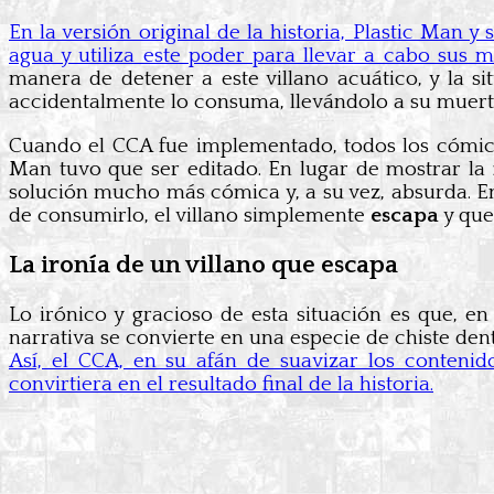
En la versión original de la historia, Plastic Man
agua y utiliza este poder para llevar a cabo sus 
manera de detener a este villano acuático, y la 
accidentalmente lo consuma, llevándolo a su muert
Cuando el CCA fue implementado, todos los cómics d
Man tuvo que ser editado. En lugar de mostrar la
solución mucho más cómica y, a su vez, absurda. E
de consumirlo, el villano simplemente
escapa
y que
La ironía de un villano que escapa
Lo irónico y gracioso de esta situación es que, en
narrativa se convierte en una especie de chiste den
Así, el CCA, en su afán de suavizar los contenid
convirtiera en el resultado final de la historia.