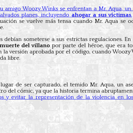
 y su amigo Woozy Winks se enfrentan a Mr. Aqua, un
malvados planes, incluyendo
ahogar a sus víctimas
.
situación se vuelve más tensa cuando Mr. Aqua se 
e.
ebían someterse a sus estrictas regulaciones. En es
muerte del villano
por parte del héroe, que era to
n la versión aprobada por el código, cuando Woozy 
da libre.
 lugar de ser capturado, el temido Mr. Aqua, un ases
tro del cómic, ya que la historia termina abruptame
os y evitar la representación de la violencia en 