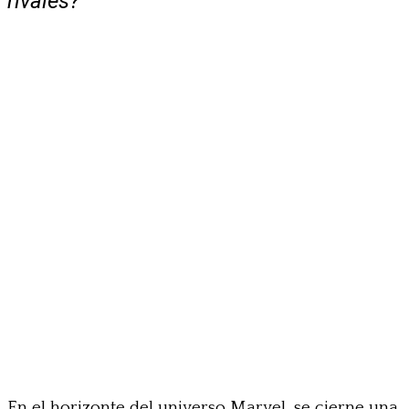
rivales?
En el horizonte del universo Marvel, se cierne una