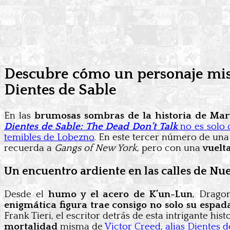
Descubre cómo un personaje miste
Dientes de Sable
En las
brumosas sombras de la historia de Marve
Dientes de Sable: The Dead Don’t Talk
no es solo 
temibles de Lobezno
. En este tercer número de una
recuerda a
Gangs of New York
, pero con una
vuelt
Un encuentro ardiente en las calles de Nu
Desde el
humo y el acero de K’un-Lun
, Drago
enigmática figura trae consigo no solo su espad
Frank Tieri, el escritor detrás de esta intrigante his
mortalidad
misma de
Victor Creed, alias Dientes 