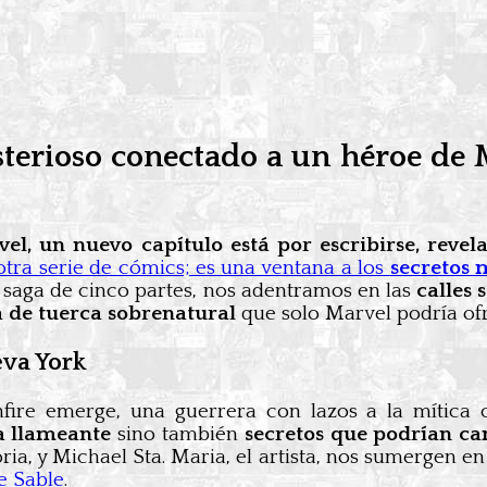
rioso conectado a un héroe de Ma
l, un nuevo capítulo está por escribirse, revel
otra serie de cómics; es una ventana a los
secretos 
 saga de cinco partes, nos adentramos en las
calles
a de tuerca sobrenatural
que solo Marvel podría ofr
eva York
nfire emerge, una guerrera con lazos a la mítica
a llameante
sino también
secretos que podrían c
toria, y Michael Sta. Maria, el artista, nos sumergen e
de Sable
.