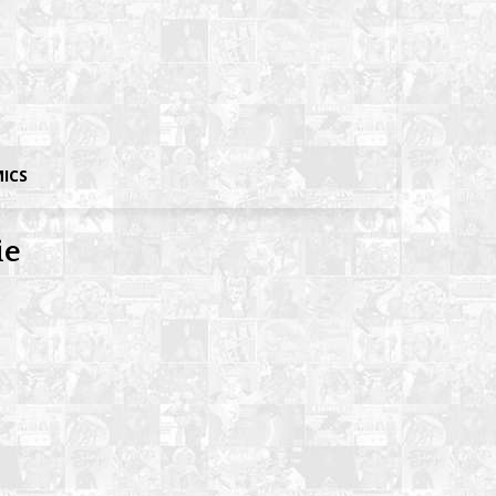
MICS
ie