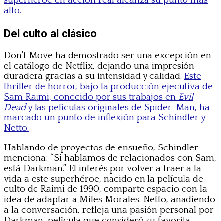
superhéroe en acción real alcanza su punto más
alto.
Del culto al clásico
Don’t Move ha demostrado ser una excepción en
el catálogo de Netflix, dejando una impresión
duradera gracias a su intensidad y calidad.
Este
thriller de horror, bajo la producción ejecutiva de
Sam Raimi, conocido por sus trabajos en
Evil
Dead
y las películas originales de Spider-Man, ha
marcado un punto de inflexión para Schindler y
Netto.
Hablando de proyectos de ensueño, Schindler
menciona: “Si hablamos de relacionados con Sam,
está Darkman.” El interés por volver a traer a la
vida a este superhéroe, nacido en la película de
culto de Raimi de 1990, comparte espacio con la
idea de adaptar a Miles Morales. Netto, añadiendo
a la conversación, refleja una pasión personal por
Darkman, película que consideró su favorita