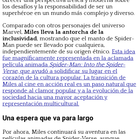
ofrecer una perspectiva fresca y moderna sobre
los desafíos y la responsabilidad de ser un
superhéroe en un mundo más complejo y diverso.
Comparado con otros personajes del universo
Marvel,
Miles lleva la antorcha de la
inclusividad
, mostrando que el manto de Spider-
Man puede ser llevado por cualquiera,
independientemente de su origen étnico.
Esta idea
fue magníficamente representada en la aclamada
película animada
Spider-Man: Into the Spider-
Verse
, que ayudó a solidificar su lugar en el
corazón de la cultura popular. La transición de
Miles al cine en acción real es un paso natural que
responde al clamor popular y a la evolución de la
sociedad hacia una mayor aceptación y
representación multicultural.
Una espera que va para largo
Por ahora, Miles continuará su aventura en las
películas animadas de Spider-Verse, aunque,