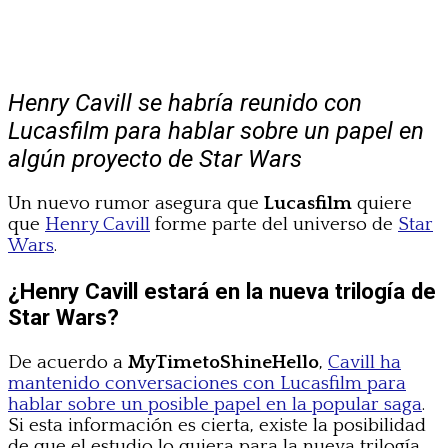
Henry Cavill se habría reunido con
Lucasfilm para hablar sobre un papel en
algún proyecto de Star Wars
Un nuevo rumor asegura que
Lucasfilm
quiere
que
Henry Cavill
forme parte del universo de
Star
Wars
.
¿Henry Cavill estará en la nueva trilogía de
Star Wars?
De acuerdo a
MyTimetoShineHello
,
Cavill ha
mantenido conversaciones con Lucasfilm para
hablar sobre un posible papel en la popular saga
.
Si esta información es cierta, existe la posibilidad
de que el estudio lo quiera para la nueva trilogía