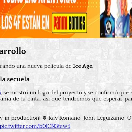
arrollo
rando una nueva película de
Ice Age
.
 la secuela
6
, se mostró un logo del proyecto y se confirmó que e
 trama de la cinta, así que tendremos que esperar p
ow in production! ❄️ Ray Romano, John Leguizamo, Q
pic.twitter.com/b0lCN3tew5