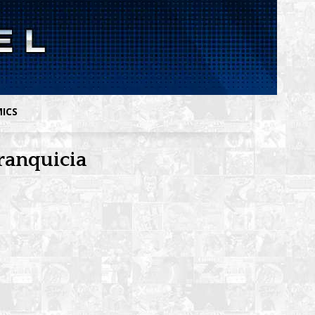
MICS
franquicia