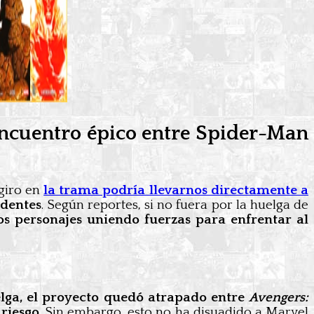
 encuentro épico entre Spider-Man
giro en
la trama podría llevarnos directamente a
edentes
. Según reportes, si no fuera por la huelga de
s personajes uniendo fuerzas para enfrentar al
uelga, el proyecto quedó atrapado entre
Avengers:
riesgo
. Sin embargo, esto no ha disuadido a Marvel