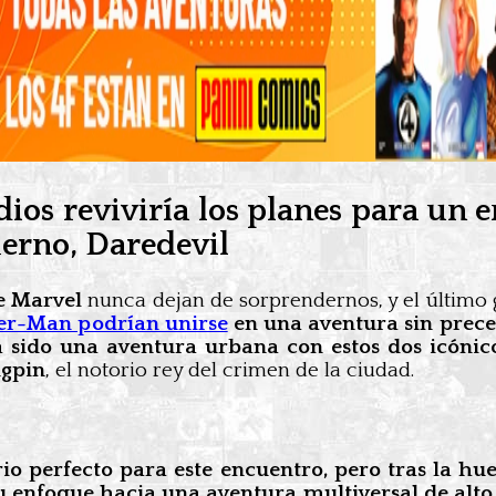
ios reviviría los planes para un
fierno, Daredevil
e Marvel
nunca dejan de sorprendernos, y el último 
der-Man podrían unirse
en una aventura sin prec
sido una aventura urbana con estos dos icónico
ngpin
, el notorio rey del crimen de la ciudad.
rio perfecto para este encuentro, pero tras la h
 enfoque hacia una aventura multiversal de alto 