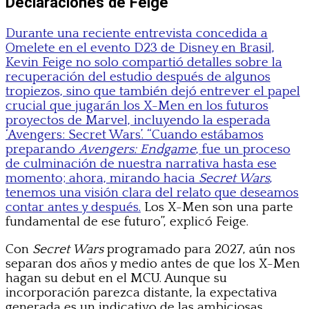
Declaraciones de Feige
Durante una reciente entrevista concedida a
Omelete en el evento D23 de Disney en Brasil,
Kevin Feige no solo compartió detalles sobre la
recuperación del estudio después de algunos
tropiezos, sino que también dejó entrever el papel
crucial que jugarán los X-Men en los futuros
proyectos de Marvel, incluyendo la esperada
‘Avengers: Secret Wars’. “Cuando estábamos
preparando
Avengers: Endgame
, fue un proceso
de culminación de nuestra narrativa hasta ese
momento; ahora, mirando hacia
Secret Wars
,
tenemos una visión clara del relato que deseamos
contar antes y después.
Los X-Men son una parte
fundamental de ese futuro”, explicó Feige.
Con
Secret Wars
programado para 2027, aún nos
separan dos años y medio antes de que los X-Men
hagan su debut en el MCU. Aunque su
incorporación parezca distante, la expectativa
generada es un indicativo de las ambiciosas