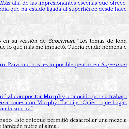
 Más allá de las impresionantes escenas que ofrece,
odía que ha estado ligada al superhéroe desde hace
o en su versión de
Superman
. “Los temas de John
o, fue lo que más me impactó. Quería rendir homenaje
ero. Para muchos, es imposible pensar en
Superman
rrió al compositor
Murphy
, conocido por su trabajo
rsaciones con Murphy: “Le dije: ‘Quiero que hagas
banda sonora”.
inado. Este enfoque permitió desarrollar una mezcla
e también nutre el alma”.