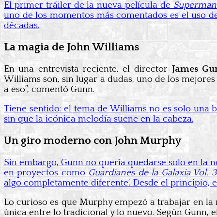
El primer tráiler de la nueva película de
Superman
uno de los momentos más comentados es el uso d
décadas.
La magia de John Williams
En una entrevista reciente, el director
James Gu
Williams son, sin lugar a dudas, uno de los mejores
a eso”, comentó Gunn.
Tiene sentido: el tema de Williams no es solo una
sin que la icónica melodía suene en la cabeza.
Un giro moderno con John Murphy
Sin embargo, Gunn no quería quedarse solo en la nos
en proyectos como
Guardianes de la Galaxia Vol. 3
algo completamente diferente’. Desde el principio, e
Lo curioso es que Murphy empezó a trabajar en la m
única entre lo tradicional y lo nuevo. Según Gunn, e