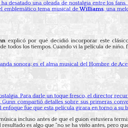
ha desatado una oleada de nostalgia entre los fans.
el emblemático tema musical de
Williams
, una mel
nn
explicó por qué decidió incorporar este clásic
 de todos los tiempos. Cuando vi la película de niñ
 banda sonora; es el alma musical del Hombre de Ac
talgia. Para darle un toque fresco, el director recu
. Gunn compartió detalles sobre sus primeras conve
l enfoque fue que esta película girara en torno a su 
úsica incluso antes de que el guion estuviera term
l resultado es algo que “no se ha visto antes, pero qu