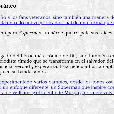
poráneo
iño a los fans veteranos, sino también una manera 
la entre lo nuevo y lo tradicional de una forma que 
Gunn para
Superman
: un héroe que respeta sus raíces
gado del héroe más icónico de DC, sino también ren
periodista tímido que se transforma en el salvador d
sticia, verdad y esperanza. Esta película busca capt
eja en su banda sonora.
a experimentado varios cambios, desde los tonos os
r un enfoque diferente: un Superman que inspire co
ica de Williams y el talento de Murphy, promete volv