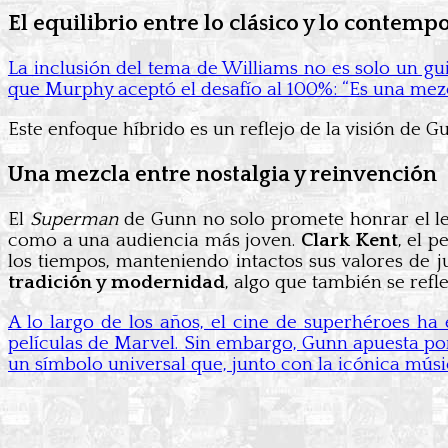
El equilibrio entre lo clásico y lo contem
La inclusión del tema de Williams no es solo un gu
que Murphy aceptó el desafío al 100%: “Es una mezc
Este enfoque híbrido es un reflejo de la visión de 
Una mezcla entre nostalgia y reinvención
El
Superman
de Gunn no solo promete honrar el le
como a una audiencia más joven.
Clark Kent
, el 
los tiempos, manteniendo intactos sus valores de ju
tradición y modernidad
, algo que también se refl
A lo largo de los años, el cine de superhéroes h
películas de Marvel. Sin embargo, Gunn apuesta po
un símbolo universal que, junto con la icónica mús