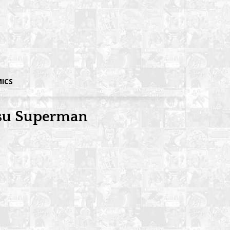
MICS
n su Superman