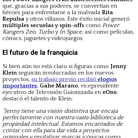
que, gracias a sus poderes, se convertían en
héroes para enfrentarse a la malvada
Rita
Repulsa
y otros villanos. Este éxito inicial generó
múltiples secuelas y spin-offs
como
Power
Rangers Zeo
,
Turbo
y
In Space
, así como películas,
cómics, juguetes y videojuegos.
El futuro de la franquicia
Si bien aún no está claro si figuras como
Jenny
Klein
seguirán involucradas en los nuevos
proyectos,
su trabajo previo recibió
elogios
importantes
.
Gabe Marano
, vicepresidente
ejecutivo de Televisión Guionizada en
eOne
,
destacó el talento de Klein:
“Jenny tiene una visión distintiva que encaja
perfectamente con nuestra vasta biblioteca de
propiedad intelectual. Estamos encantados de
contar con ella para dar vida a proyectos
originales y revitalizar marcas icónicas como