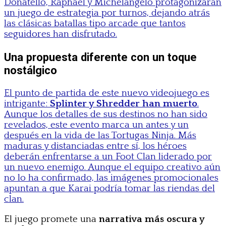
Donatello, Raphael y Michelangelo protagonizarán
un juego de estrategia por turnos, dejando atrás
las clásicas batallas tipo arcade que tantos
seguidores han disfrutado.
Una propuesta diferente con un toque
nostálgico
El punto de partida de este nuevo videojuego es
intrigante:
Splinter y Shredder han muerto
.
Aunque los detalles de sus destinos no han sido
revelados, este evento marca un antes y un
después en la vida de las Tortugas Ninja. Más
maduras y distanciadas entre sí, los héroes
deberán enfrentarse a un Foot Clan liderado por
un nuevo enemigo. Aunque el equipo creativo aún
no lo ha confirmado, las imágenes promocionales
apuntan a que Karai podría tomar las riendas del
clan.
El juego promete una
narrativa más oscura y