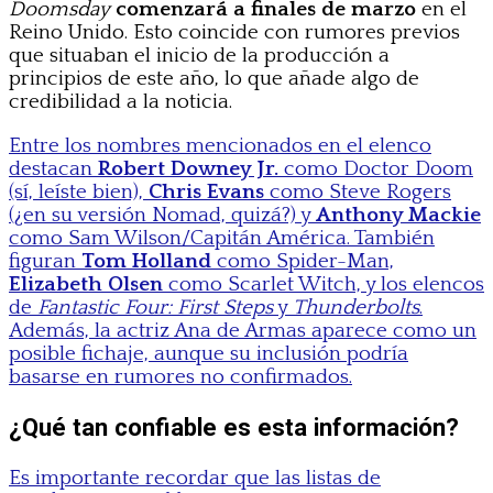
Doomsday
comenzará a finales de marzo
en el
Reino Unido. Esto coincide con rumores previos
que situaban el inicio de la producción a
principios de este año, lo que añade algo de
credibilidad a la noticia.
Entre los nombres mencionados en el elenco
destacan
Robert Downey Jr.
como Doctor Doom
(sí, leíste bien),
Chris Evans
como Steve Rogers
(¿en su versión Nomad, quizá?) y
Anthony Mackie
como Sam Wilson/Capitán América. También
figuran
Tom Holland
como Spider-Man,
Elizabeth Olsen
como Scarlet Witch, y los elencos
de
Fantastic Four: First Steps
y
Thunderbolts
.
Además, la actriz Ana de Armas aparece como un
posible fichaje, aunque su inclusión podría
basarse en rumores no confirmados.
¿Qué tan confiable es esta información?
Es importante recordar que las listas de