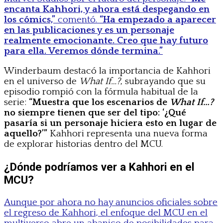
encanta Kahhori, y ahora está despegando en
los cómics,”
comentó.
“Ha empezado a aparecer
en las publicaciones y es un personaje
realmente emocionante. Creo que hay futuro
para ella. Veremos dónde termina.”
Winderbaum destacó la importancia de Kahhori
en el universo de
What If…?
, subrayando que su
episodio rompió con la fórmula habitual de la
serie:
“Muestra que los escenarios de
What If…?
no siempre tienen que ser del tipo: ‘¿Qué
pasaría si un personaje hiciera esto en lugar de
aquello?’”
Kahhori representa una nueva forma
de explorar historias dentro del MCU.
¿Dónde podríamos ver a Kahhori en el
MCU?
Aunque por ahora no hay anuncios oficiales sobre
el regreso de Kahhori, el enfoque del MCU en el