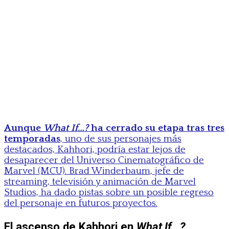
Aunque
What If…?
ha cerrado su etapa tras tres
temporadas
, uno de sus personajes más
destacados, Kahhori, podría estar lejos de
desaparecer del Universo Cinematográfico de
Marvel (MCU). Brad Winderbaum, jefe de
streaming, televisión y animación de Marvel
Studios, ha dado pistas sobre un posible regreso
del personaje en futuros proyectos.
El ascenso de Kahhori en
What If…?