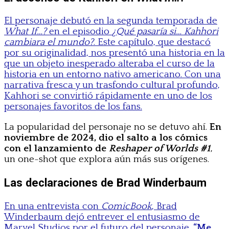
El personaje debutó en la segunda temporada de
What If…?
en el episodio
¿Qué pasaría si… Kahhori
cambiara el mundo?
. Este capítulo, que destacó
por su originalidad, nos presentó una historia en la
que un objeto inesperado alteraba el curso de la
historia en un entorno nativo americano. Con una
narrativa fresca y un trasfondo cultural profundo,
Kahhori se convirtió rápidamente en uno de los
personajes favoritos de los fans.
La popularidad del personaje no se detuvo ahí.
En
noviembre de 2024, dio el salto a los cómics
con el lanzamiento de
Reshaper of Worlds #1
,
un one-shot que explora aún más sus orígenes.
Las declaraciones de Brad Winderbaum
En una entrevista con
ComicBook
, Brad
Winderbaum dejó entrever el entusiasmo de
Marvel Studios por el futuro del personaje.
“Me