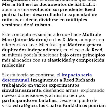
Maria Hill en los documentos de S.H.I.E.L.D.
apunta a una
evolución sorprendente
:
Reed
podría haber desarrollado la capacidad de
mitosis, es decir, dividirse en múltiples
versiones de sí mismo.
Este concepto es similar a lo que hace
Multiple
Man (Jaime Madrox)
en los
X-Men
, aunque con
diferencias clave. Mientras que
Madrox genera
duplicados independientes
, en el caso de
Reed
,
su mitosis podría funcionar bajo
otros principios
más alineados con su
elasticidad y composición
molecular
.
Si esta teoría se confirma,
el
impacto sería
descomunal
.
Imaginemos a Reed Richards
trabajando en varios experimentos
simultáneamente
, diseñando armas, explorando
nuevas dimensiones y, al mismo tiempo,
participando en batallas
. Desde un punto de
vista
estratégico, los Cuatro Fantásticos podrían