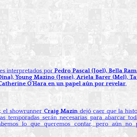
jes interpretados por
Pedro Pascal (Joel), Bella Ra
ina), Young Mazino (Jesse), Ariela Barer (Mel), Ta
Catherine O’Hara en un papel aún por revelar
.
, el showrunner
Craig Mazin
dejó caer que la hist
as temporadas serán necesarias para abarcar tod
Sabemos lo que queremos contar, pero aún no 