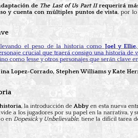
adaptación de
The Last of Us Part II
requerirá má
so y cuenta con múltiples puntos de vista
, por l
ave
 llevando el peso de la historia como
Joel y Ellie
ersonaje crucial que traerá consigo una historia de v
ino como Jesse y otros personajes que serán clave en
Nina Lopez-Corrado, Stephen Williams y Kate Her
oria
 historia
, la introducción de
Abby
en esta nueva entr
ide a los jugadores por su papel en la narrativa, y su
ajo en
Dopesick
y
Unbelievable
, tiene la difícil tare