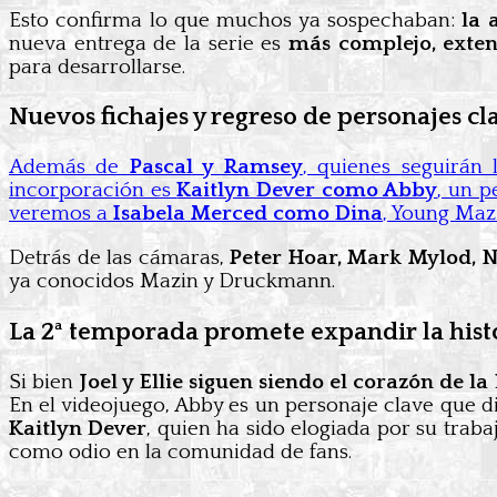
Esto confirma lo que muchos ya sospechaban:
la 
nueva entrega de la serie es
más complejo, exten
para desarrollarse.
Nuevos fichajes y regreso de personajes cl
Además de
Pascal y Ramsey
, quienes seguirán
incorporación es
Kaitlyn Dever como Abby
, un p
veremos a
Isabela Merced como Dina
, Young Maz
Detrás de las cámaras,
Peter Hoar, Mark Mylod, 
ya conocidos Mazin y Druckmann.
La 2ª temporada promete expandir la hist
Si bien
Joel y Ellie siguen siendo el corazón de la
En el videojuego, Abby es un personaje clave que div
Kaitlyn Dever
, quien ha sido elogiada por su trab
como odio en la comunidad de fans.