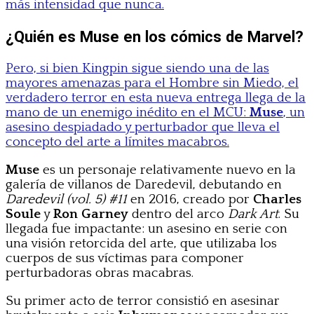
más intensidad que nunca.
¿Quién es Muse en los cómics de Marvel?
Pero, si bien Kingpin sigue siendo una de las
mayores amenazas para el Hombre sin Miedo, el
verdadero terror en esta nueva entrega llega de la
mano de un enemigo inédito en el MCU:
Muse
, un
asesino despiadado y perturbador que lleva el
concepto del arte a límites macabros.
Muse
es un personaje relativamente nuevo en la
galería de villanos de Daredevil, debutando en
Daredevil (vol. 5) #11
en 2016, creado por
Charles
Soule
y
Ron Garney
dentro del arco
Dark Art
. Su
llegada fue impactante: un asesino en serie con
una visión retorcida del arte, que utilizaba los
cuerpos de sus víctimas para componer
perturbadoras obras macabras.
Su primer acto de terror consistió en asesinar