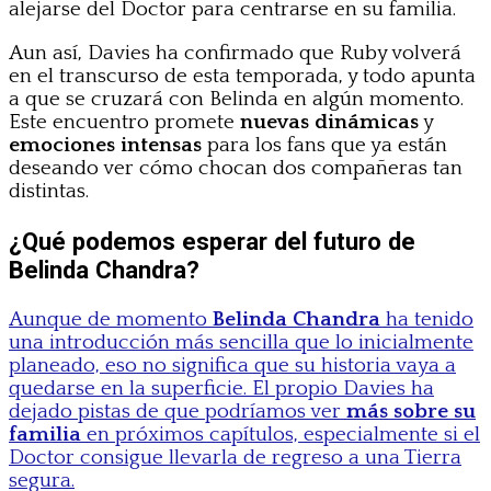
alejarse del Doctor para centrarse en su familia.
Aun así, Davies ha confirmado que Ruby volverá
en el transcurso de esta temporada, y todo apunta
a que se cruzará con Belinda en algún momento.
Este encuentro promete
nuevas dinámicas
y
emociones intensas
para los fans que ya están
deseando ver cómo chocan dos compañeras tan
distintas.
¿Qué podemos esperar del futuro de
Belinda Chandra?
Aunque de momento
Belinda Chandra
ha tenido
una introducción más sencilla que lo inicialmente
planeado, eso no significa que su historia vaya a
quedarse en la superficie. El propio Davies ha
dejado pistas de que podríamos ver
más sobre su
familia
en próximos capítulos, especialmente si el
Doctor consigue llevarla de regreso a una Tierra
segura.