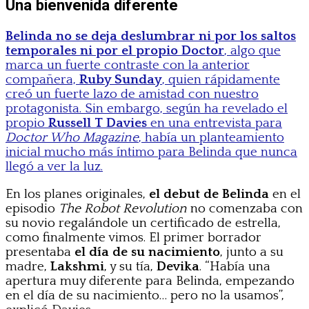
Una bienvenida diferente
Belinda no se deja deslumbrar ni por los saltos
temporales ni por el propio Doctor
, algo que
marca un fuerte contraste con la anterior
compañera,
Ruby Sunday
, quien rápidamente
creó un fuerte lazo de amistad con nuestro
protagonista. Sin embargo, según ha revelado el
propio
Russell T Davies
en una entrevista para
Doctor Who Magazine
, había un planteamiento
inicial mucho más íntimo para Belinda que nunca
llegó a ver la luz.
En los planes originales,
el debut de Belinda
en el
episodio
The Robot Revolution
no comenzaba con
su novio regalándole un certificado de estrella,
como finalmente vimos. El primer borrador
presentaba
el día de su nacimiento
, junto a su
madre,
Lakshmi
, y su tía,
Devika
. “Había una
apertura muy diferente para Belinda, empezando
en el día de su nacimiento… pero no la usamos”,