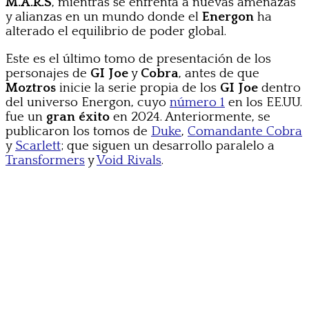
M.A.R.S
, mientras se enfrenta a nuevas amenazas
y alianzas en un mundo donde el
Energon
ha
alterado el equilibrio de poder global.
Este es el último tomo de presentación de los
personajes de
GI Joe
y
Cobra
, antes de que
Moztros
inicie la serie propia de los
GI Joe
dentro
del universo Energon, cuyo
número 1
en los EE.UU.
fue un
gran éxito
en 2024. Anteriormente, se
publicaron los tomos de
Duke
,
Comandante Cobra
y
Scarlett
; que siguen un desarrollo paralelo a
Transformers
y
Void Rivals
.